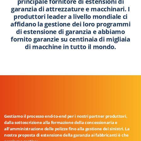
principale fornitore di estensioni di
garanzia di attrezzature e macchinari. I
produttori leader a livello mondiale ci
affidano la gestione dei loro programmi
di estensione di garanzia e abbiamo
fornito garanzie su centinaia di migliaia
di macchine in tutto il
mondo.
Gestiamo il processo end-to-end per i nostri partner produttori,
dalla sottoscrizione alla formazione della concessionaria e
all’amministrazione delle polizze fino alla gestione dei sinistri. La
nostra proposta di estensione della garanzia ai fabbricanti è che