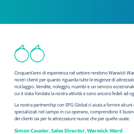
Ernest Doe & Sons ha lavorato con EPG Global per molti anni 
Cinquant’anni di esperienza nel settore rendono Warwick War
Ulrich collabora con EPG Global da diversi anni; la loro gam
accordi di fornitura con i costruttori. La conoscenza superiore 
nostri clienti per quanto riguarda tutte le esigenze di attrezza
estensioni di garanzia ci dà la sicurezza di essere in grado di 
e delle costruzioni è evidente, il tutto supportato dai suoi robus
riciclaggio. Vendite, noleggio, ricambi e un servizio ecceziona
a lungo che mai.
per la stipula di un contratto che per l’elaborazione dei reclam
cui è stata fondata la nostra attività e sono ancora fedeli ad og
I prodotti EPG offrono ai nostri clienti una copertura su tutto 
Tutti i nostri trattori usati qualificati sono venduti al dettagli
La nostra partnership con EPG Global ci aiuta a fornire alcuni
un supporto e una copertura senza rivali una volta scaduta la 
portando tranquillità sia ai nostri clienti che a noi stessi. Inolt
specializzati nel campo in cui operano, comprendono il busin
Troviamo che le estensioni di garanzia di EPG Global abbian
garanzia su misura per le macchine edili per soddisfare le esige
dei clienti sia per le attrezzature nuove che per quelle usate.
buoni team tecnici in grado di fornire assistenza per i recla
EPG Global è un’azienda con cui si può parlare; capiscono le n
punto di forza in più rispetto alla concorrenza.
Simon Causier, Sales Director, Warwick Ward