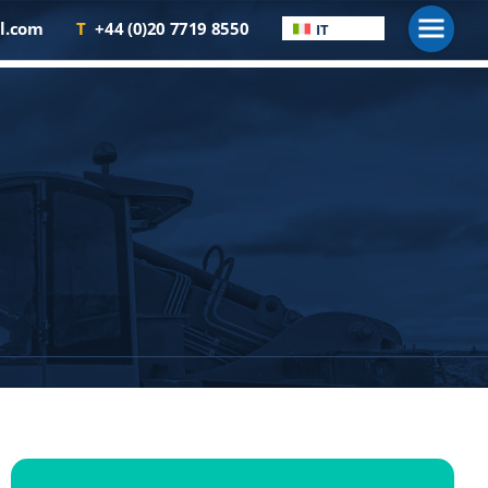
Men
l.com
T
+44 (0)20 7719 8550
IT