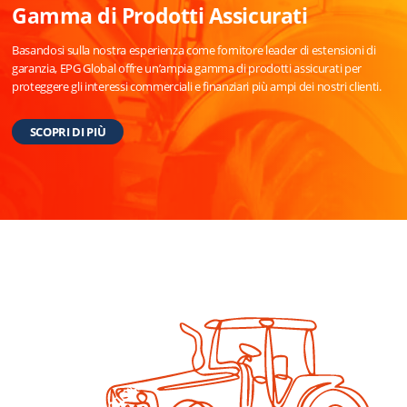
Gamma di Prodotti Assicurati
Basandosi sulla nostra esperienza come fornitore leader di estensioni di
garanzia, EPG Global offre un’ampia gamma di prodotti assicurati per
proteggere gli interessi commerciali e finanziari più ampi dei nostri clienti.
SCOPRI DI PIÙ