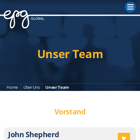
M
Unser Team
Home
Über Uns
Unser Team
Vorstand
John Shepherd