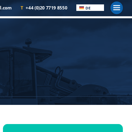
Men
l.com
T
+44 (0)20 7719 8550
DE