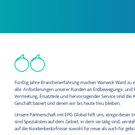
Ernest Doe & Sons arbeitet seit vielen Jahren mit EPG, sowohl
Fünfzig Jahre Branchenerfahrung machen Warwick Ward zu ein
Ulrich arbeitet seit mehreren Jahren mit EPG zusammen; ih
Lieferverträge der Hersteller, zusammen. Die überragenden 
alle Anforderungen unserer Kunden an Erdbewegungs- und R
erweiterten Garantieleistungen gibt uns die Zuversicht, unser
und Bauindustrie werden durch die robusten, benutzerfreun
Vermietung, Ersatzteile und hervorragender Service sind die
unterstützen zu können.
Vertragsabschluss als auch für die Schadenbearbeitung unters
Geschäft basiert und denen wir bis heute treu bleiben.
Die Produkte von EPG bieten unseren Kunden eine flächend
Alle unsere qualifizierten gebrauchten Traktoren werden mit
Unsere Partnerschaft mit EPG Global hilft uns, einige dieser I
Maschinen und Anbaugeräte mit konkurrenzloser Unterstütz
sowohl unseren Kunden als auch uns Sicherheit gibt. Darüber
sind Spezialisten auf dem Gebiet, in dem sie tätig sind, vers
Herstellergarantie.
maßgeschneiderte Garantiepakete für Baumaschinen, die ge
auf die Kundenbedürfnisse sowohl für neue als auch für geb
Jason Periam, General Manager, Ulrich Attachme