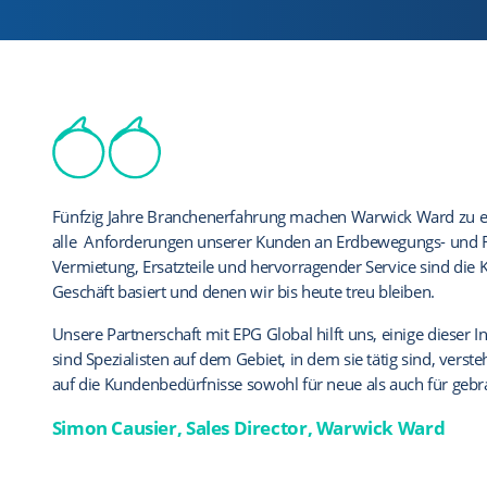
Ernest Doe & Sons arbeitet seit vielen Jahren mit EPG, sowohl
Fünfzig Jahre Branchenerfahrung machen Warwick Ward zu ein
Ulrich arbeitet seit mehreren Jahren mit EPG zusammen; ih
Lieferverträge der Hersteller, zusammen. Die überragenden 
alle Anforderungen unserer Kunden an Erdbewegungs- und R
erweiterten Garantieleistungen gibt uns die Zuversicht, unser
und Bauindustrie werden durch die robusten, benutzerfreun
Vermietung, Ersatzteile und hervorragender Service sind die
unterstützen zu können.
Vertragsabschluss als auch für die Schadenbearbeitung unters
Geschäft basiert und denen wir bis heute treu bleiben.
Die Produkte von EPG bieten unseren Kunden eine flächend
Alle unsere qualifizierten gebrauchten Traktoren werden mit
Unsere Partnerschaft mit EPG Global hilft uns, einige dieser I
Maschinen und Anbaugeräte mit konkurrenzloser Unterstütz
sowohl unseren Kunden als auch uns Sicherheit gibt. Darüber
sind Spezialisten auf dem Gebiet, in dem sie tätig sind, vers
Herstellergarantie.
maßgeschneiderte Garantiepakete für Baumaschinen, die ge
auf die Kundenbedürfnisse sowohl für neue als auch für geb
Jason Periam, General Manager, Ulrich Attachme
unserer Kunden abgestimmt sind.
Simon Causier, Sales Director, Warwick Ward
EPG ist ein Unternehmen, mit dem Sie sprechen können. Sie 
und die unserer Kunden.