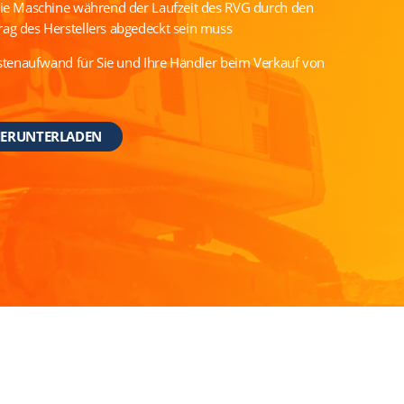
die Maschine während der Laufzeit des RVG durch den
ag des Herstellers abgedeckt sein muss
ostenaufwand für Sie und Ihre Händler beim Verkauf von
HERUNTERLADEN