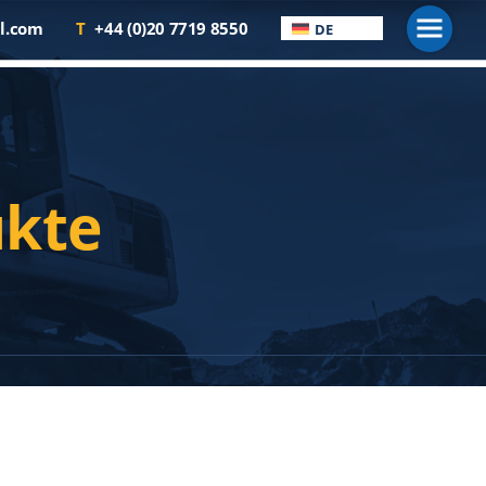
Men
l.com
T
+44 (0)20 7719 8550
DE
ukte