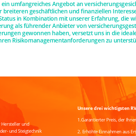
t ein umfangreiches Angebot an versicherungsgesi
 breiteren geschäftlichen und finanziellen Interess
tatus in Kombination mit unserer Erfahrung, die w
erung als führender Anbieter von versicherungsges
rungen gewonnen haben, versetzt uns in die ideale
Ihren Risikomanagementanforderungen zu unterstü
Unsere drei wichtigsten R
1.Garantierter Preis, der Ihne
 Hersteller und
rder- und Steigtechnik
2. Erhöhte Einnahmen aus Ersa