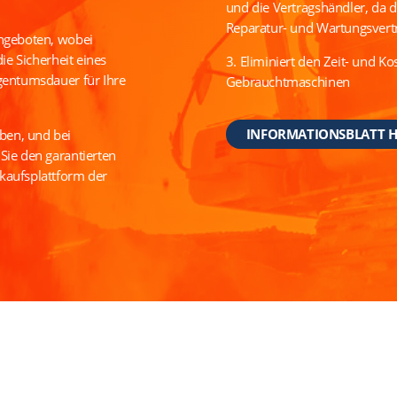
und die Vertragshändler, da 
Reparatur- und Wartungsvertr
angeboten, wobei
ie Sicherheit eines
3. Eliminiert den Zeit- und K
igentumsdauer für Ihre
Gebrauchtmaschinen
INFORMATIONSBLATT 
ben, und bei
Sie den garantierten
kaufsplattform der