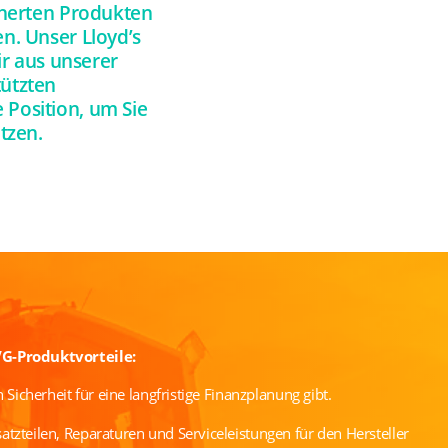
cherten Produkten
en. Unser Lloyd’s
ir aus unserer
tützten
 Position, um Sie
tzen.
VG-Produktvorteile:
n Sicherheit für eine langfristige Finanzplanung gibt.
tzteilen, Reparaturen und Serviceleistungen für den Hersteller