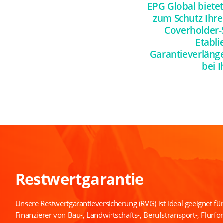
EPG Global biete
zum Schutz Ihrer
Coverholder-S
Etabli
Garantieverlänge
bei 
Restwertgarantie
Unsere Restwertgarantieversicherung (RVG) ist ideal geeignet für
Finanzierer von Bau-, Landwirtschafts-, Berufstransport-, Flurfö