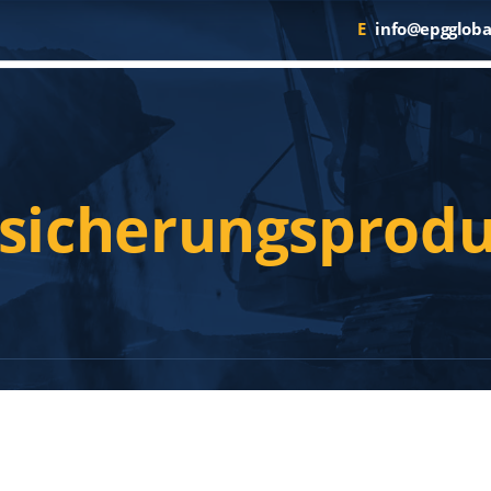
E
info@epggloba
sicherungsprod