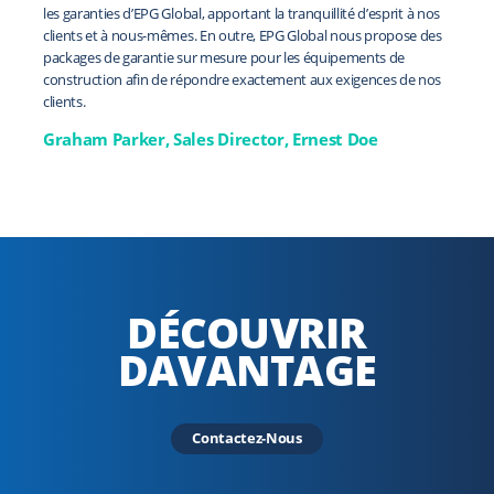
opèrent, ils comprennent l’entreprise et sont à l’écoute des besoins
les garanties d’EPG Global, apportant la tranquillité d’esprit à nos
propriété liés au fonctionnement des machines. Leur niveau de
des clients en matière d’équipement neuf et d’occasion.
clients et à nous-mêmes. En outre, EPG Global nous propose des
service client est élevé et le produit est d’un bon rapport qualité-
packages de garantie sur mesure pour les équipements de
prix, c’est ce que nous attendons des fournisseurs avec lesquels
Simon Causier, Sales Director, Warwick Ward
construction afin de répondre exactement aux exigences de nos
nous choisissons de travailler.
clients.
Darren Macadam, Managing Director, Macadam
Graham Parker, Sales Director, Ernest Doe
Equipment
DÉCOUVRIR
DAVANTAGE
Contactez-Nous