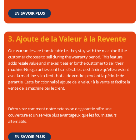
EN SAVOIR PLUS
3. Ajoute de la Valeur à la Revente
Our warranties are transferable i.e. they stay with the machine if the
customer chooses to sell during the warranty period. This feature
adds resale value and makes it easier for the customer to sell their
machine.Nos garanties sont transférables, c’est-à-dire qu’elles restent
avec la machine si le client choisit de vendre pendant la période de
garantie. Cette fonctionnalité ajoute de la valeur à la vente et facilite la
vente de la machine par le client.
Découvrez comment notre extension de garantie offre une
couverture et un service plus avantageux que les fournisseurs
alternatifs.
EN SAVOIR PLUS