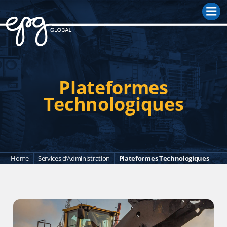
M
Plateformes
Technologiques
Home
Services d’Administration
Plateformes Technologiques